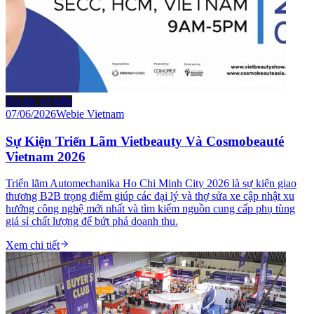
Tin tức sự kiện
07/06/2026
Webie Vietnam
Sự Kiện Triển Lãm Vietbeauty Và Cosmobeauté
Vietnam 2026
Triển lãm Automechanika Ho Chi Minh City 2026 là sự kiện giao
thương B2B trọng điểm giúp các đại lý và thợ sửa xe cập nhật xu
hướng công nghệ mới nhất và tìm kiếm nguồn cung cấp phụ tùng
giá sỉ chất lượng để bứt phá doanh thu.
Xem chi tiết