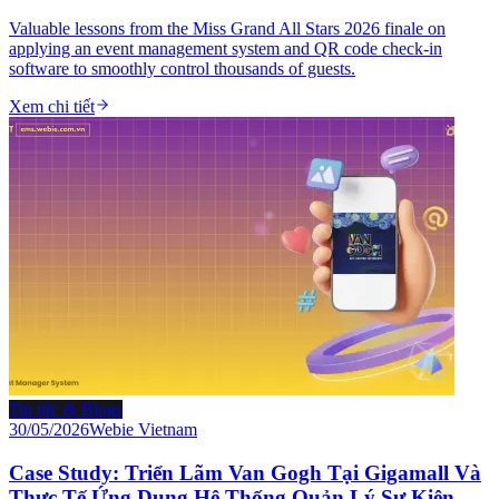
Valuable lessons from the Miss Grand All Stars 2026 finale on
applying an event management system and QR code check-in
software to smoothly control thousands of guests.
Xem chi tiết
Tin tức & Blogs
30/05/2026
Webie Vietnam
Case Study: Triển Lãm Van Gogh Tại Gigamall Và
Thực Tế Ứng Dụng Hệ Thống Quản Lý Sự Kiện