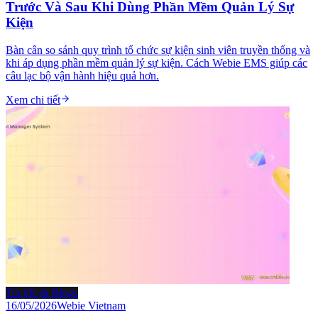
Trước Và Sau Khi Dùng Phần Mềm Quản Lý Sự
Kiện
Bàn cân so sánh quy trình tổ chức sự kiện sinh viên truyền thống và
khi áp dụng phần mềm quản lý sự kiện. Cách Webie EMS giúp các
câu lạc bộ vận hành hiệu quả hơn.
Xem chi tiết
Tin tức & Blogs
16/05/2026
Webie Vietnam