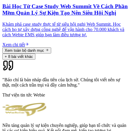
Bài Học Từ Case Study Web Summit Về Cách Phần
Mềm Quản Lý Sự Kiện Tạo Nên Siêu Hội Nghị
Khám phá case study thực tế từ siêu hội nghị Web Summit. Học
cách họ tự xây dựng công nghệ để vận hành cho 70.000 khách và
cách Webie EMS giúp bạn làm điều tương tự.
Xem chi tiết
Xem toàn bộ danh mục
+
8
bài viết khác
"Báo chí là bản nháp đầu tiên của lịch sử. Chúng tôi viết nên sự
thật, một cách trần trụi và đầy cảm hứng."
Thư viện tin tức Webie
Nền tảng quản lý sự kiện chuyên nghiệp, giúp bạn tổ chức và quản
lý các sự kiện hiệu quả. Kết nối đam mê, kiến tạo tương lai.