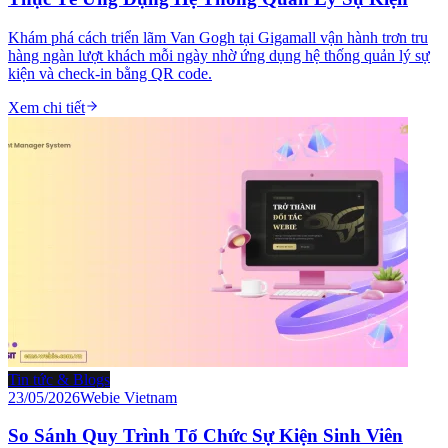
Khám phá cách triển lãm Van Gogh tại Gigamall vận hành trơn tru
hàng ngàn lượt khách mỗi ngày nhờ ứng dụng hệ thống quản lý sự
kiện và check-in bằng QR code.
Xem chi tiết
Tin tức & Blogs
23/05/2026
Webie Vietnam
So Sánh Quy Trình Tổ Chức Sự Kiện Sinh Viên