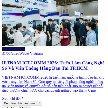
Tin tức sự kiện
31/05/2026
Webie Vietnam
IETNAM ICTCOMM 2026: Triển Lãm Công Nghệ
Số Và Viễn Thông Hàng Đầu Tại TP.HCM
VIETNAM ICTCOMM 2026 là triển lãm quốc tế hàng đầu tại khu
vực trung tâm Nam Sài Gòn quy tụ các giải pháp công nghệ thông
tin, viễn thông và chuyển đổi số tiên tiến nhất, mở ra cơ hội kết nối
giao thương chiến lược cho các doanh nghiệp vào tháng 6 này.
Xem chi tiết
Xem toàn bộ danh mục