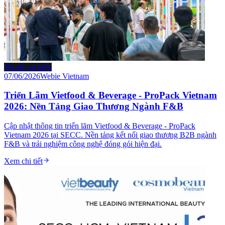
Tin tức sự kiện
07/06/2026
Webie Vietnam
Triển Lãm Vietfood & Beverage - ProPack Vietnam
2026: Nền Tảng Giao Thương Ngành F&B
Cập nhật thông tin triển lãm Vietfood & Beverage - ProPack
Vietnam 2026 tại SECC. Nền tảng kết nối giao thương B2B ngành
F&B và trải nghiệm công nghệ đóng gói hiện đại.
Xem chi tiết