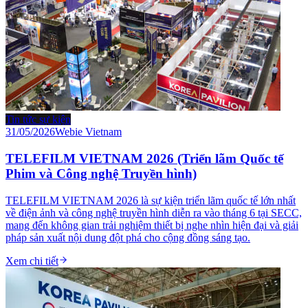
Tin tức sự kiện
31/05/2026
Webie Vietnam
TELEFILM VIETNAM 2026 (Triển lãm Quốc tế
Phim và Công nghệ Truyền hình)
TELEFILM VIETNAM 2026 là sự kiện triển lãm quốc tế lớn nhất
về điện ảnh và công nghệ truyền hình diễn ra vào tháng 6 tại SECC,
mang đến không gian trải nghiệm thiết bị nghe nhìn hiện đại và giải
pháp sản xuất nội dung đột phá cho cộng đồng sáng tạo.
Xem chi tiết