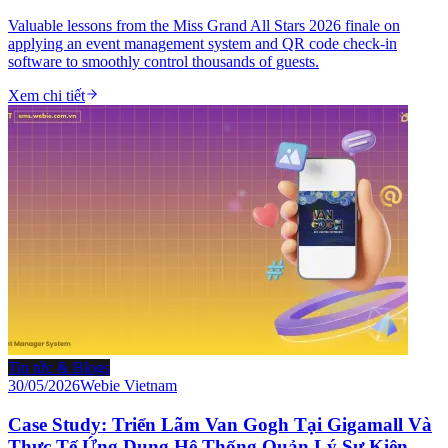
Valuable lessons from the Miss Grand All Stars 2026 finale on
applying an event management system and QR code check-in
software to smoothly control thousands of guests.
Xem chi tiết
Tin tức & Blogs
30/05/2026
Webie Vietnam
Case Study: Triển Lãm Van Gogh Tại Gigamall Và
Thực Tế Ứng Dụng Hệ Thống Quản Lý Sự Kiện