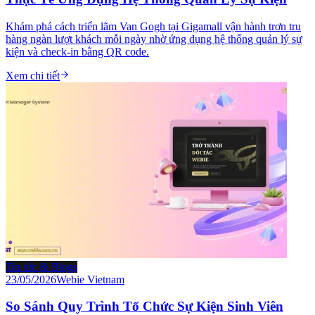
Khám phá cách triển lãm Van Gogh tại Gigamall vận hành trơn tru
hàng ngàn lượt khách mỗi ngày nhờ ứng dụng hệ thống quản lý sự
kiện và check-in bằng QR code.
Xem chi tiết
Tin tức & Blogs
23/05/2026
Webie Vietnam
So Sánh Quy Trình Tổ Chức Sự Kiện Sinh Viên