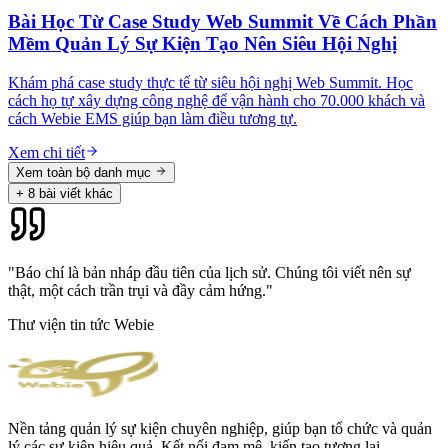
Bài Học Từ Case Study Web Summit Về Cách Phần
Mềm Quản Lý Sự Kiện Tạo Nên Siêu Hội Nghị
Khám phá case study thực tế từ siêu hội nghị Web Summit. Học
cách họ tự xây dựng công nghệ để vận hành cho 70.000 khách và
cách Webie EMS giúp bạn làm điều tương tự.
Xem chi tiết
Xem toàn bộ danh mục
+
8
bài viết khác
"Báo chí là bản nháp đầu tiên của lịch sử. Chúng tôi viết nên sự
thật, một cách trần trụi và đầy cảm hứng."
Thư viện tin tức Webie
Nền tảng quản lý sự kiện chuyên nghiệp, giúp bạn tổ chức và quản
lý các sự kiện hiệu quả. Kết nối đam mê, kiến tạo tương lai.