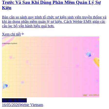
Trước Và Sau Khi Dùng Phần Mềm Quản Lý Sự
Kiện
Bàn cân so sánh quy trình tổ chức sự kiện sinh viên truyền thống và
khi áp dụng phần mềm quản lý sự kiện. Cách Webie EMS giúp các
câu lạc bộ vận hành hiệu quả hơn.
Xem chi tiết
Tin tức & Blogs
16/05/2026
Webie Vietnam