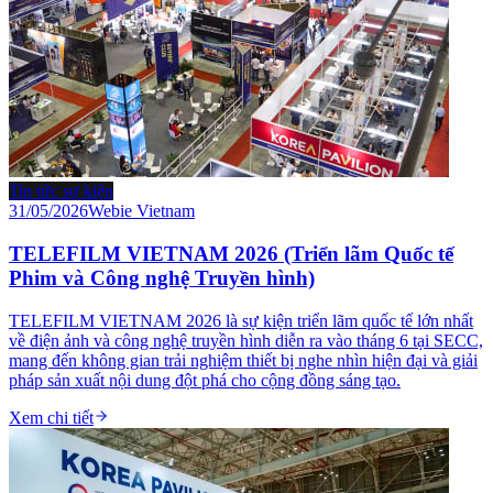
Tin tức sự kiện
31/05/2026
Webie Vietnam
TELEFILM VIETNAM 2026 (Triển lãm Quốc tế
Phim và Công nghệ Truyền hình)
TELEFILM VIETNAM 2026 là sự kiện triển lãm quốc tế lớn nhất
về điện ảnh và công nghệ truyền hình diễn ra vào tháng 6 tại SECC,
mang đến không gian trải nghiệm thiết bị nghe nhìn hiện đại và giải
pháp sản xuất nội dung đột phá cho cộng đồng sáng tạo.
Xem chi tiết