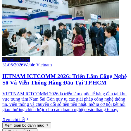
Tin tức sự kiện
31/05/2026
Webie Vietnam
IETNAM ICTCOMM 2026: Triển Lãm Công Nghệ
Số Và Viễn Thông Hàng Đầu Tại TP.HCM
VIETNAM ICTCOMM 2026 là triển lãm quốc tế hàng đầu tại khu
vực trung tâm Nam Sài Gòn quy tụ các giải pháp công nghệ thông
tin, viễn thông và chuyển đổi số tiên tiến nhất, mở ra cơ hội kết nối
giao thương chiến lược cho các doanh nghiệp vào tháng 6 này.
Xem chi tiết
Xem toàn bộ danh mục