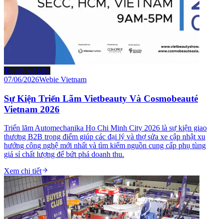
Tin tức sự kiện
07/06/2026
Webie Vietnam
Sự Kiện Triển Lãm Vietbeauty Và Cosmobeauté
Vietnam 2026
Triển lãm Automechanika Ho Chi Minh City 2026 là sự kiện giao
thương B2B trọng điểm giúp các đại lý và thợ sửa xe cập nhật xu
hướng công nghệ mới nhất và tìm kiếm nguồn cung cấp phụ tùng
giá sỉ chất lượng để bứt phá doanh thu.
Xem chi tiết