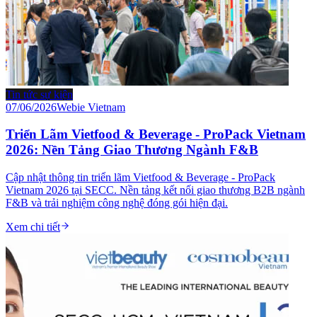
Tin tức sự kiện
07/06/2026
Webie Vietnam
Triển Lãm Vietfood & Beverage - ProPack Vietnam
2026: Nền Tảng Giao Thương Ngành F&B
Cập nhật thông tin triển lãm Vietfood & Beverage - ProPack
Vietnam 2026 tại SECC. Nền tảng kết nối giao thương B2B ngành
F&B và trải nghiệm công nghệ đóng gói hiện đại.
Xem chi tiết